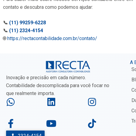
contato e descubra como podemos ajudar:
📞
(11) 99259-6228
📞
(11) 2324-4154
🌐
https://rectacontabilidade.com.br/contato/
A 
S
Inovação e precisão em cada número.
B
Contabilidade descomplicada para você focar no
C
que realmente importa.
W
F
L
Y
I
T
D
h
a
i
o
n
i
C
a
c
n
u
s
k
T
t
e
k
t
t
t
2324-4154