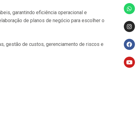
Wh
Ins
Fac
You
eis, garantindo eficiência operacional e
laboração de planos de negócio para escolher o
as, gestão de custos, gerenciamento de riscos e