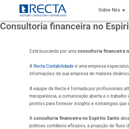
Ir
Sobre Nós
para
o
Consultoria financeira no Espir
conteúdo
Está buscando por uma
consultoria financeira 
A
Recta Contabilidade
é uma empresa especiali
informações da sua empresa de maneira dinâmica
A equipe da Recta é formada por profissionais al
transparência, a comunicação aberta e o trabalh
prontos para fornecer insights e estratégias qu
A
consultoria financeira no Espirito Santo
abr
práticas contábeis eficazes, a projeção de fluxo