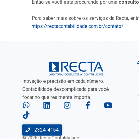
Então se você está procurando por uma
consulto
Para saber mais sobre os serviços da Recta, ent
https://rectacontabilidade.com.br/contato/.
Inovação e precisão em cada número.
Contabilidade descomplicada para você
focar no que realmente importa.
W
T
L
I
F
Y
h
i
i
n
a
o
a
k
n
s
c
u
t
t
k
t
e
t
2324-4154
s
o
e
a
b
u
© 2025 Recta Contabilidade.